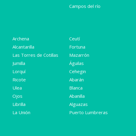
Campos del río
Archena
Ceutí
Alcantarilla
Fortuna
Las Torres de Cotillas
Mazarrón
Jumilla
Águilas
Lorquí
Cehegin
Ricote
Abarán
Ulea
Blanca
Ojos
Abanilla
Librilla
Alguazas
La Unión
Puerto Lumbreras