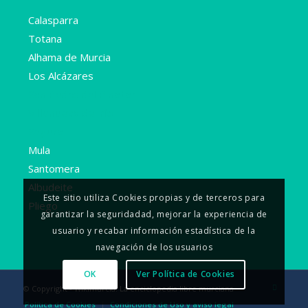
Calasparra
Totana
Alhama de Murcia
Los Alcázares
San Pedro del Pinatar
Villanueva del río
Segura
Mula
Santomera
Albudeite
Este sitio utiliza Cookies propias y de terceros para
Pliego
garantizar la seguridadad, mejorar la experiencia de
usuario y recabar información estadística de la
navegación de los usuarios
OK
Ver Política de Cookies
© Copyright - Wikimurcia. La enciclopedia libre murciana
Política de Cookies
Condiciones de Uso y aviso legal