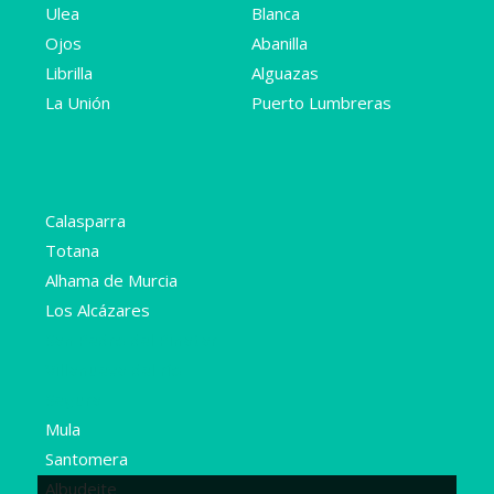
Ulea
Blanca
Ojos
Abanilla
Librilla
Alguazas
La Unión
Puerto Lumbreras
Calasparra
Totana
Alhama de Murcia
Los Alcázares
San Pedro del Pinatar
Villanueva del río
Segura
Mula
Santomera
Albudeite