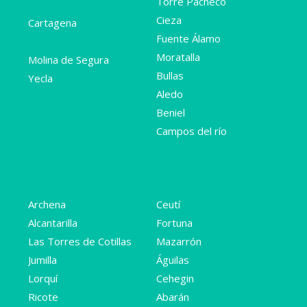
Torre Pacheco
Murcia
Cieza
Cartagena
Fuente Álamo
Lorca
Moratalla
Molina de Segura
Bullas
Yecla
Aledo
Beniel
Campos del río
Archena
Ceutí
Alcantarilla
Fortuna
Las Torres de Cotillas
Mazarrón
Jumilla
Águilas
Lorquí
Cehegin
Ricote
Abarán