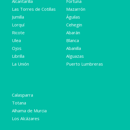
Alcantarilla
Fortuna
Las Torres de Cotillas
Mazarrón
Jumilla
Águilas
Lorquí
Cehegin
Ricote
Abarán
Ulea
Blanca
Ojos
Abanilla
Librilla
Alguazas
La Unión
Puerto Lumbreras
Calasparra
Totana
Alhama de Murcia
Los Alcázares
San Pedro del Pinatar