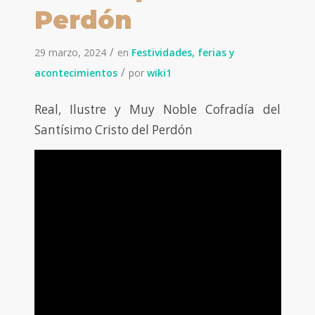
Perdón
/
29 marzo, 2024
en
Festividades, ferias y
/
acontecimientos
por
wiki1
Real, Ilustre y Muy Noble Cofradía del
Santísimo Cristo del Perdón