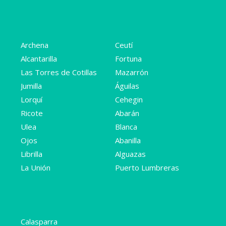
Archena
Ceutí
Alcantarilla
Fortuna
Las Torres de Cotillas
Mazarrón
Jumilla
Águilas
Lorquí
Cehegin
Ricote
Abarán
Ulea
Blanca
Ojos
Abanilla
Librilla
Alguazas
La Unión
Puerto Lumbreras
Calasparra