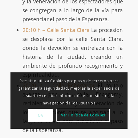
y la veneración de los espectadores que
se congregan a lo largo de la vía para
presenciar el paso de la Esperanza.
20:10 h – Calle Santa Clara
La procesión
se desplaza por la calle Santa Clara,
donde la devoción se entrelaza con la
historia de la ciudad, creando un
ambiente de profundo recogimiento y
espiritualidad.
Este sitio utiliza Cookies propias y de terceros para
20:20 h – Calle Echegaray
El cortejo
garantizar la seguridadad, mejorar la experiencia de
avanza por la calle Echegaray,
usuario y recabar información estadística de la
recibiendo el fervor y la veneración de
navegación de los usuarios
los espectadores que se agolpan a lo
OK
Ver Política de Cookies
largo de la vía para presenciar el paso
de la Esperanza.